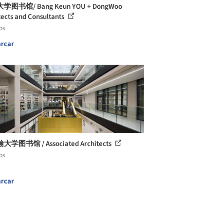
图书馆/ Bang Keun YOU + DongWoo
tects and Consultants
os
rcar
学图书馆 / Associated Architects
os
rcar