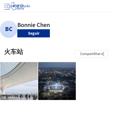
Iniciar sessão
Seguir
火车站
Compartilhar