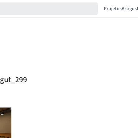
Projetos
Artigos
s.gut_299