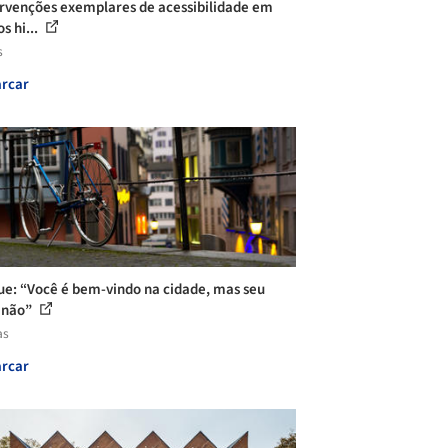
ervenções exemplares de acessibilidade em
s hi...
s
rcar
ue: “Você é bem-vindo na cidade, mas seu
 não”
as
rcar