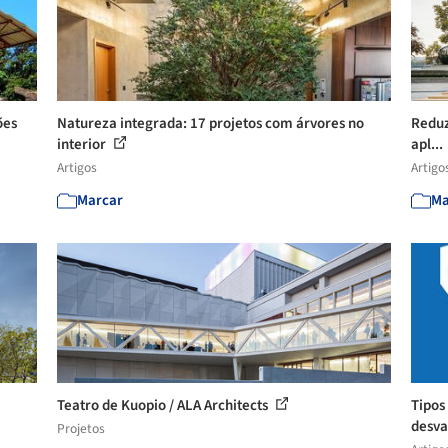
ões
Natureza integrada: 17 projetos com árvores no
Reduzi
interior
apl...
Artigos
Artigo
Marcar
Ma
Teatro de Kuopio / ALA Architects
Tipos
desv
Projetos