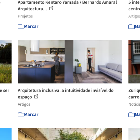
B
Apartamento Kentaro Yamada / Bernardo Amaral
5 int
Arquitectura...
centro
Projetos
Artigo
Marcar
Ma
e ser
Arquitetura inclusiva: a intuitividade invisível do
Zuriq
espaço
carro
Artigos
Notíci
Marcar
Ma