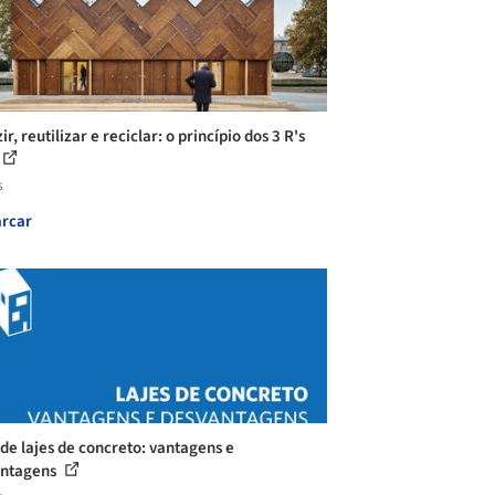
r, reutilizar e reciclar: o princípio dos 3 R's
s
rcar
 de lajes de concreto: vantagens e
antagens