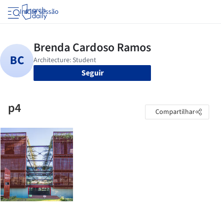
Iniciar sessão
Seguir
p4
Compartilhar