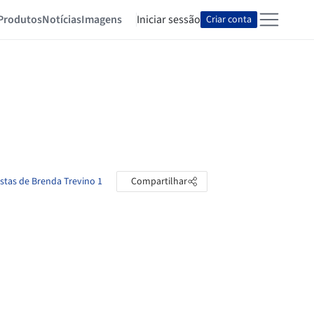
Produtos
Notícias
Imagens
Iniciar sessão
Criar conta
astas de Brenda Trevino 1
Compartilhar