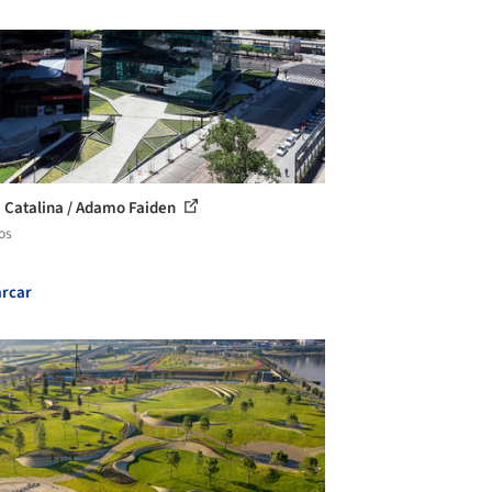
 Catalina / Adamo Faiden
os
rcar