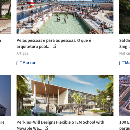
a
Pelas pessoas e para as pessoas: O que é
Safdi
arquitetura públ...
Sing..
Artigos
Notíci
Marcar
Ma
ure
Perkins+Will Designs Flexible STEM School with
100 E
Movable Wa...
parqu