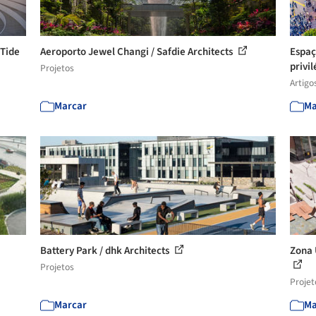
 Tide
Aeroporto Jewel Changi / Safdie Architects
Espaç
privi
Projetos
Artigo
Marcar
Ma
Battery Park / dhk Architects
Zona 
Projetos
Projet
Marcar
Ma