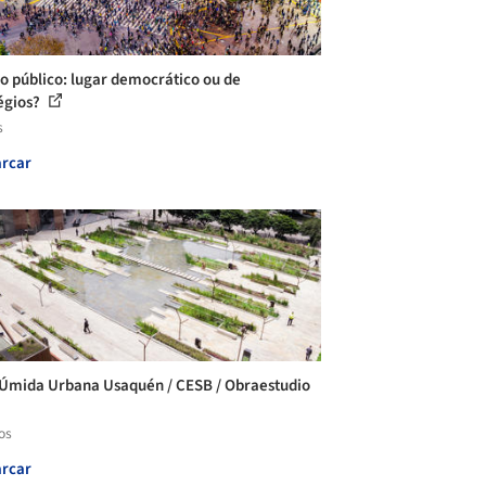
o público: lugar democrático ou de
légios?
s
rcar
Úmida Urbana Usaquén / CESB / Obraestudio
os
rcar