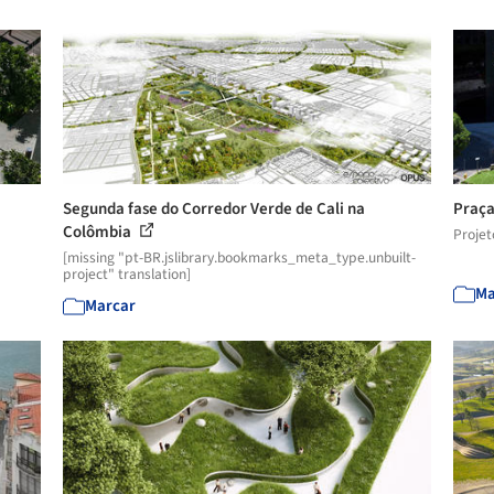
Segunda fase do Corredor Verde de Cali na
Praça
Colômbia
Projet
[missing "pt-BR.jslibrary.bookmarks_meta_type.unbuilt-
project" translation]
Ma
Marcar