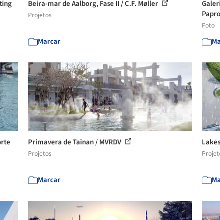
ting
Beira-mar de Aalborg, Fase II / C.F. Møller
Galer
Papro
Projetos
Foto
Marcar
Ma
orte
Primavera de Tainan / MVRDV
Lakes
Projetos
Projet
Marcar
Ma