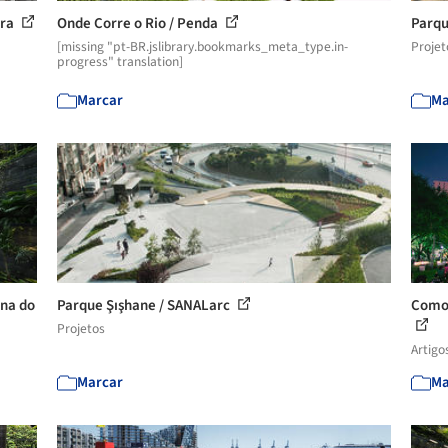
ura
Onde Corre o Rio / Penda
Parqu
[missing "pt-BR.jslibrary.bookmarks_meta_type.in-
Projet
progress" translation]
Marcar
Ma
rna do
Parque Şışhane / SANALarc
Como 
Projetos
Artigo
Marcar
Ma