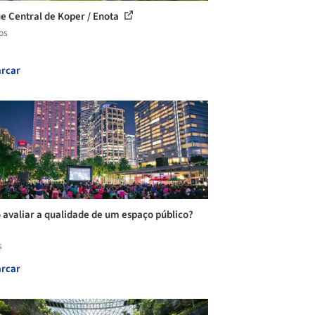
e Central de Koper / Enota
os
rcar
avaliar a qualidade de um espaço público?
s
rcar