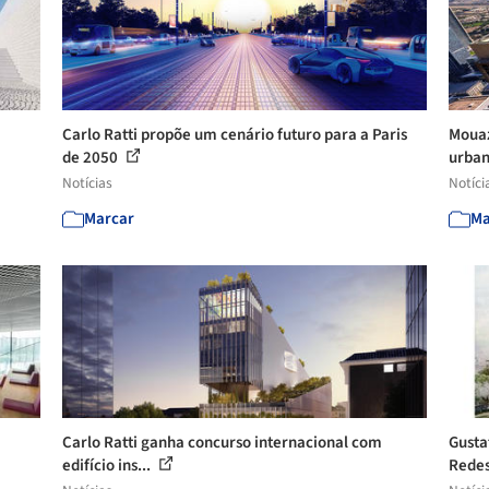
Carlo Ratti propõe um cenário futuro para a Paris
Mouaz
de 2050
urba
Notícias
Notíci
Marcar
Ma
Carlo Ratti ganha concurso internacional com
Gusta
edifício ins...
Redes