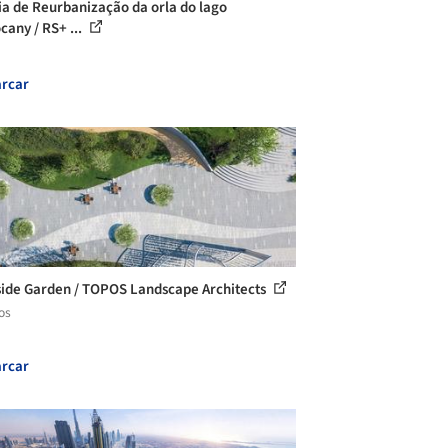
ia de Reurbanização da orla do lago
cany / RS+ ...
rcar
ide Garden / TOPOS Landscape Architects
os
rcar