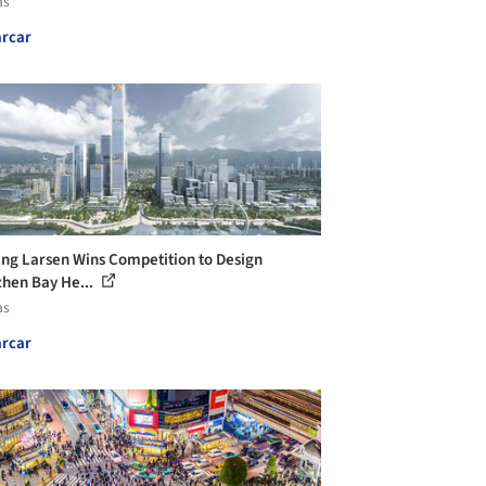
as
rcar
ng Larsen Wins Competition to Design
hen Bay He...
as
rcar