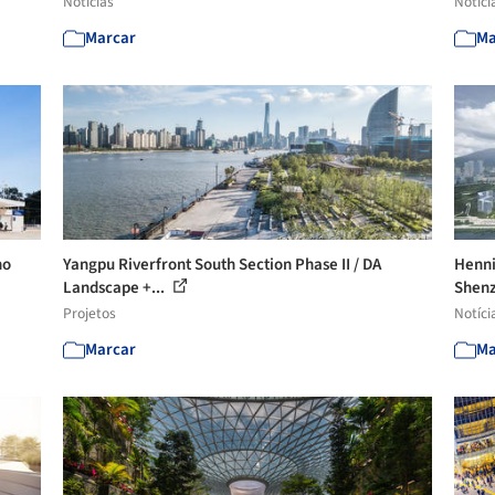
Notícias
Notíci
Marcar
Ma
ho
Yangpu Riverfront South Section Phase II / DA
Henni
Landscape +...
Shenz
Projetos
Notíci
Marcar
Ma