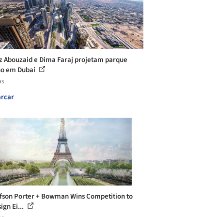
 Abouzaid e Dima Faraj projetam parque
no em Dubai
as
rcar
fson Porter + Bowman Wins Competition to
ign Ei...