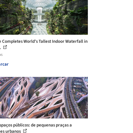
e Completes World's Tallest Indoor Waterfall in
.
as
rcar
spaços públicos: de pequenas praças a
es urbanos