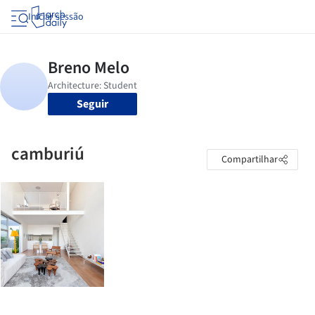
Iniciar sessão
Seguir
camburiú
Compartilhar