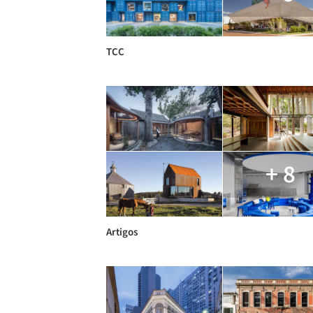
TCC
+ 8
Artigos