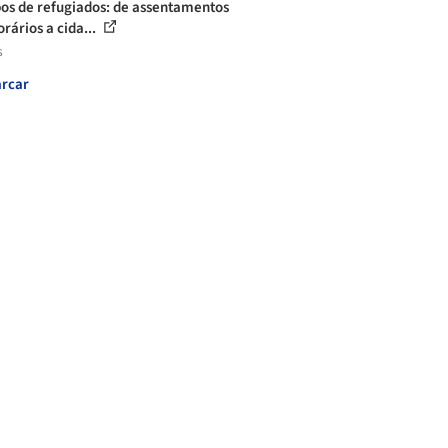
s de refugiados: de assentamentos
rários a cida...
s
rcar