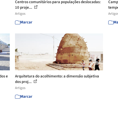
Centros comunitários para populações deslocadas:
Campo
10 proje...
tempo
Artigos
Artigo
Marcar
Ma
dos e
Arquitetura do acolhimento: a dimensão subjetiva
dos proj...
Artigos
Marcar