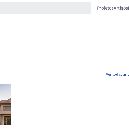
Projetos
Artigos
Ver todas as 