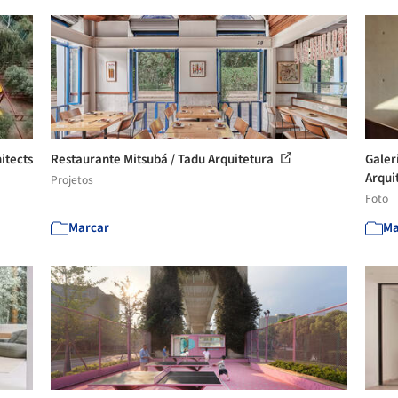
itects
Restaurante Mitsubá / Tadu Arquitetura
Galer
Arquit
Projetos
Foto
Marcar
Ma