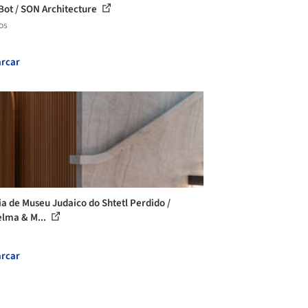
Bot / SON Architecture
os
rcar
ia de Museu Judaico do Shtetl Perdido /
lma & M...
rcar