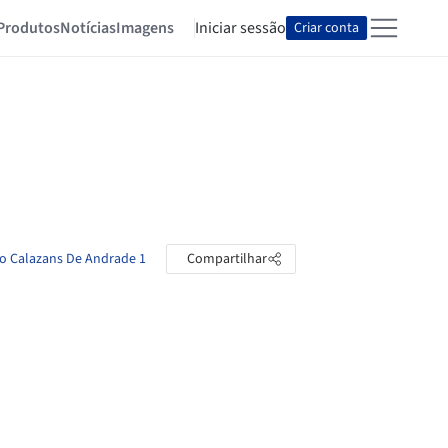
Produtos
Notícias
Imagens
Iniciar sessão
Criar conta
no Calazans De Andrade 1
Compartilhar