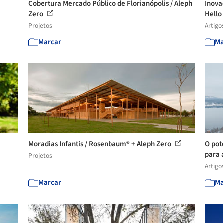
Cobertura Mercado Público de Florianópolis / Aleph
Inova
Zero
Hello
Projetos
Artigo
Marcar
Ma
Moradias Infantis / Rosenbaum® + Aleph Zero
O pot
para a
Projetos
Artigo
Marcar
Ma