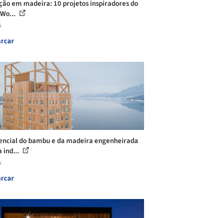
ção em madeira: 10 projetos inspiradores do
 Wo...
s
rcar
encial do bambu e da madeira engenheirada
 ind...
s
rcar