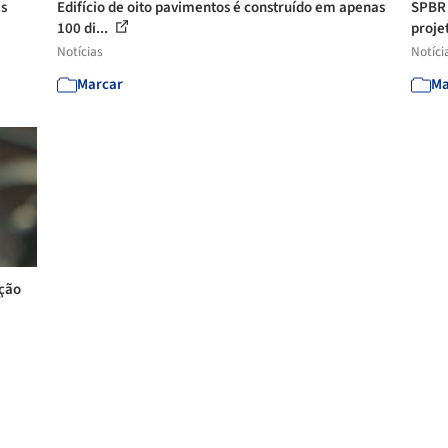
as
Edifício de oito pavimentos é construído em apenas
SPBR 
100 di...
projet
Notícias
Notíci
Marcar
Ma
ução