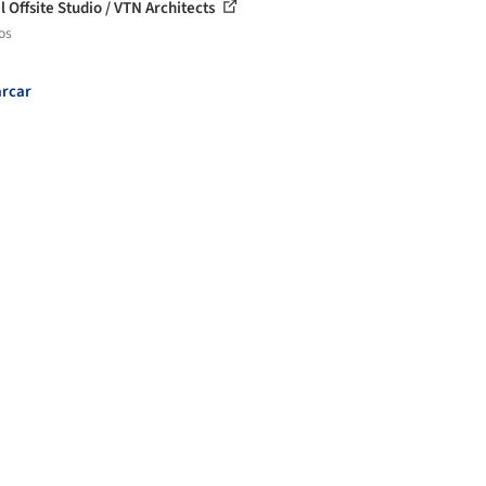
l Offsite Studio / VTN Architects
os
rcar