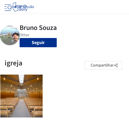
Iniciar sessão
Seguir
igreja
Compartilhar