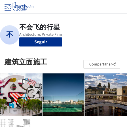
Iniciar sessão
Seguir
建筑立面施工
Compartilhar