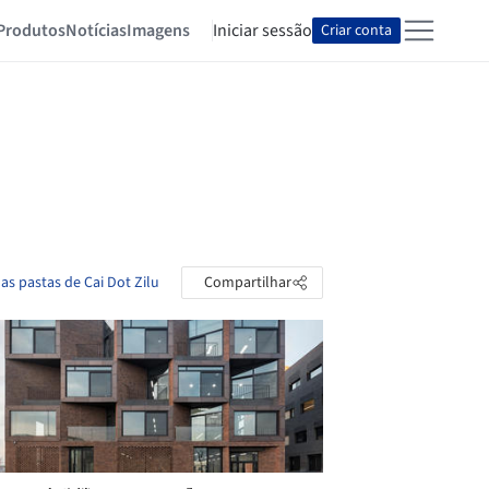
Produtos
Notícias
Imagens
Iniciar sessão
Criar conta
 as pastas de Cai Dot Zilu
Compartilhar