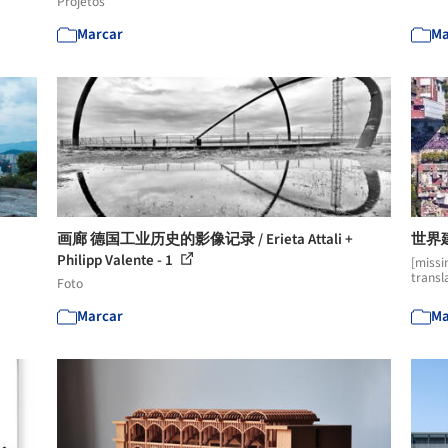
Projetos
Marcar
Ma
画廊 德国工业历史的影像记录 / Erieta Attali +
世界
Philipp Valente - 1
[missi
transl
Foto
Marcar
Ma