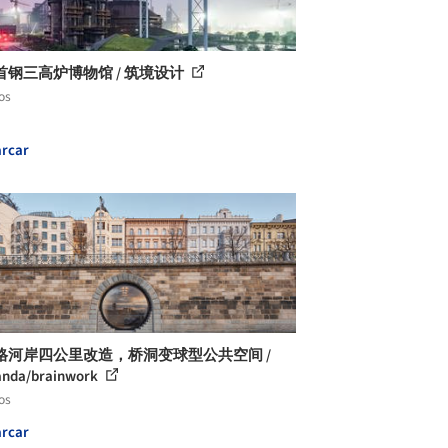
首钢三高炉博物馆 / 筑境设计
os
rcar
格河岸四公里改造，桥洞变球型公共空间 /
anda/brainwork
os
rcar