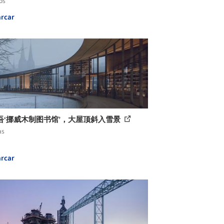
os
rcar
吾‘挪威木制图书馆’，大屋顶斜入雪景
as
rcar