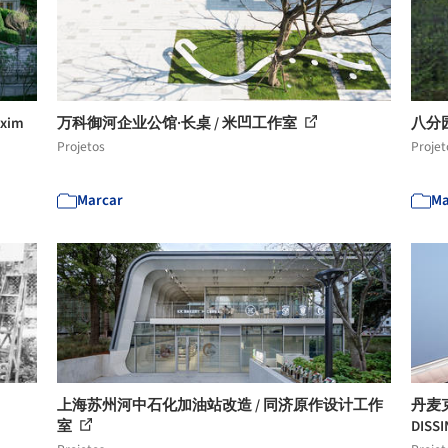
xim
万科御河企业公馆·长桌 / 米凹工作室
八分园 
Projetos
Projet
Marcar
Ma
上海苏州河中石化加油站改造 / 同济原作设计工作
丹麦克
室
DISSI