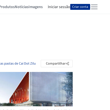
Produtos
Notícias
Imagens
Iniciar sessão
Criar conta
 as pastas de Cai Dot Zilu
Compartilhar