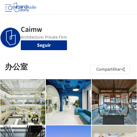
Iniciar sessão
Seguir
办公室
Compartilhar