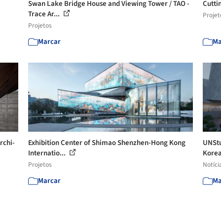
Swan Lake Bridge House and Viewing Tower / TAO -
Cutti
Trace Ar...
Projet
Projetos
Marcar
Ma
rchi-
Exhibition Center of Shimao Shenzhen-Hong Kong
UNStu
Internatio...
Kore
Projetos
Notíci
Marcar
Ma