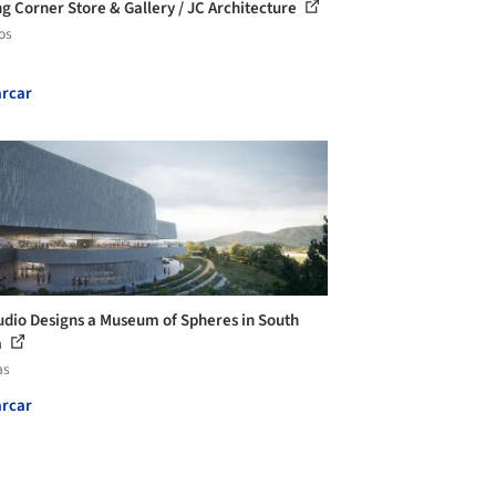
ng Corner Store & Gallery / JC Architecture
os
rcar
dio Designs a Museum of Spheres in South
a
as
rcar