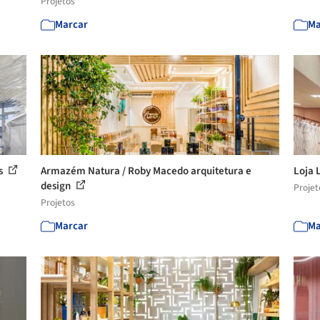
Projetos
Marcar
Ma
os
Armazém Natura / Roby Macedo arquitetura e
Loja L
design
Projet
Projetos
Marcar
Ma