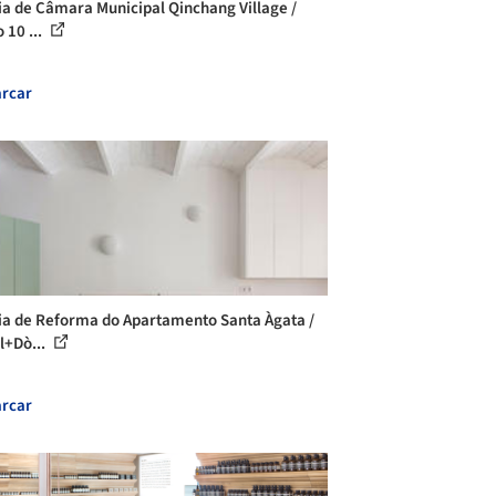
ia de Câmara Municipal Qinchang Village /
 10 ...
rcar
ia de Reforma do Apartamento Santa Àgata /
l+Dò...
rcar