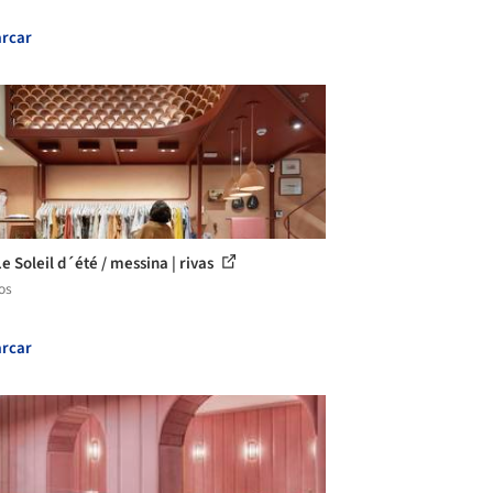
rcar
e Soleil d´été / messina | rivas
os
rcar