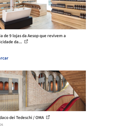
ia de 9 lojas da Aesop que revivem a
icidade da...
rcar
ndaco dei Tedeschi / OMA
os