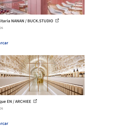
itaria NANAN / BUCK.STUDIO
os
rcar
que EN / ARCHIEE
os
rcar