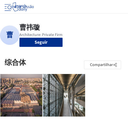
Iniciar sessão
Seguir
综合体
Compartilhar