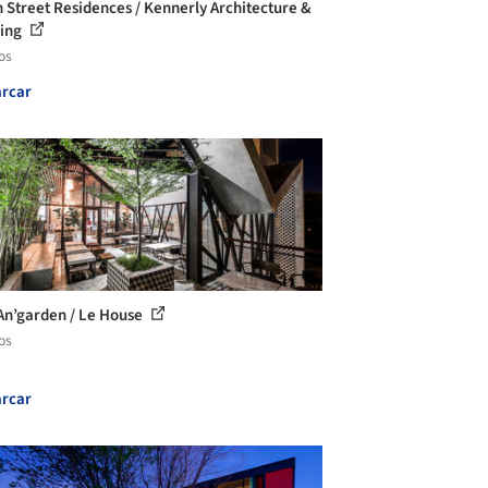
n Street Residences / Kennerly Architecture &
ning
os
rcar
An’garden / Le House
os
rcar