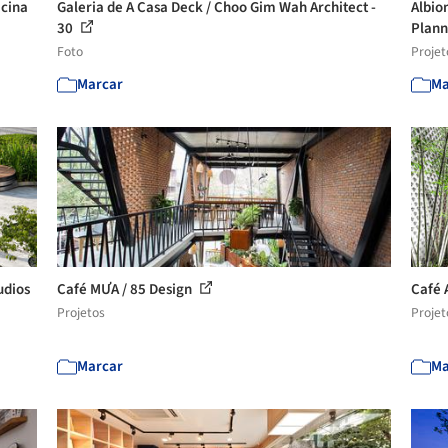
icina
Galeria de A Casa Deck / Choo Gim Wah Architect -
Albio
30
Plan
Foto
Projet
Marcar
Ma
udios
Café MƯA / 85 Design
Café 
Projetos
Projet
Marcar
Ma