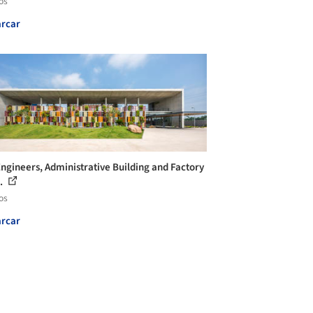
os
rcar
Engineers, Administrative Building and Factory
..
os
rcar