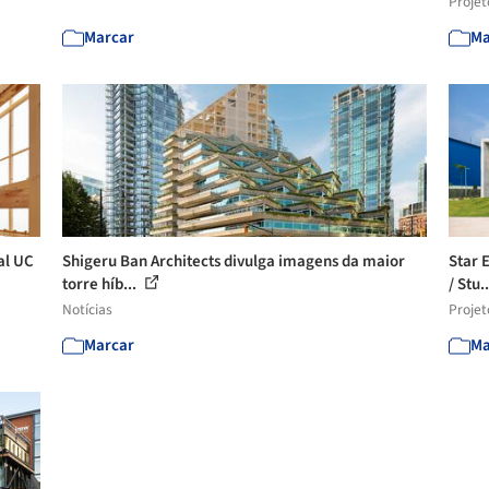
Projet
Marcar
Ma
al UC
Shigeru Ban Architects divulga imagens da maior
Star 
torre híb...
/ Stu.
Notícias
Projet
Marcar
Ma