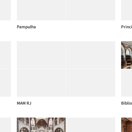
Pampulha
Princ
MAM RJ
Bibli