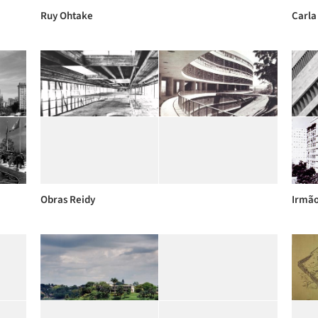
Ruy Ohtake
Carla
Obras Reidy
Irmão