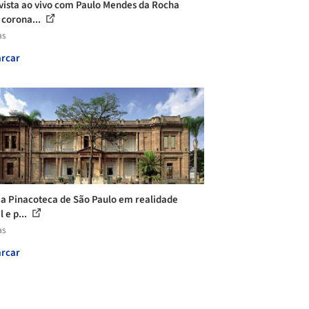
vista ao vivo com Paulo Mendes da Rocha
 corona...
as
rcar
e a Pinacoteca de São Paulo em realidade
l e p...
as
rcar