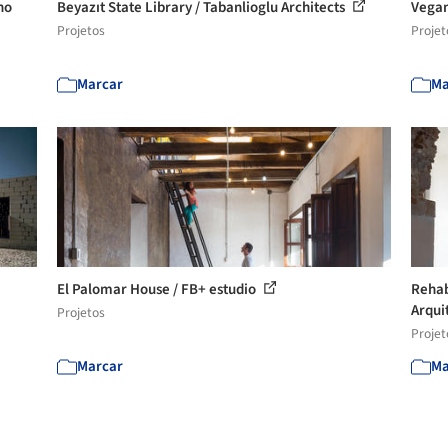
no
Beyazıt State Library / Tabanlioglu Architects
Vegan
Projetos
Projet
Marcar
Ma
El Palomar House / FB+ estudio
Rehab
Arqui
Projetos
Projet
Marcar
Ma