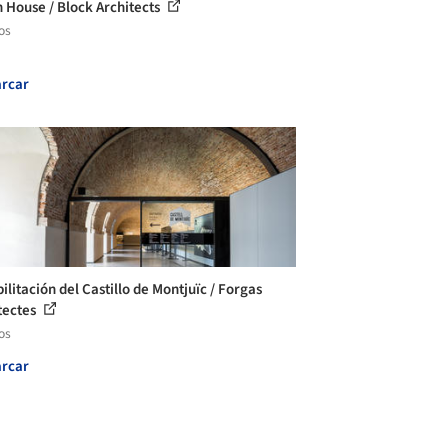
 House / Block Architects
os
rcar
ilitación del Castillo de Montjuïc / Forgas
tectes
os
rcar