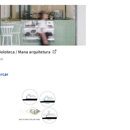
Boloteca / Mana arquitetura
os
rcar