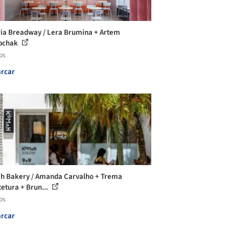
ia Breadway / Lera Brumina + Artem
ubchak
os
rcar
 Bakery / Amanda Carvalho + Trema
tetura + Brun...
os
rcar