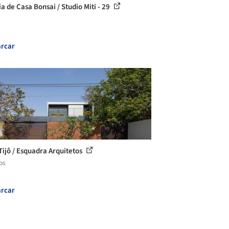
a de Casa Bonsai / Studio Miti - 29
rcar
Tijô / Esquadra Arquitetos
os
rcar