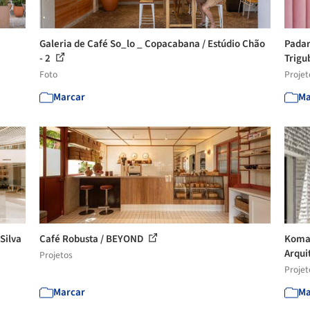
Galeria de Café So_lo _ Copacabana / Estúdio Chão
Padar
- 2
Trig
Foto
Projet
Marcar
Ma
Silva
Café Robusta / BEYOND
Komah
Arqui
Projetos
Projet
Marcar
Ma