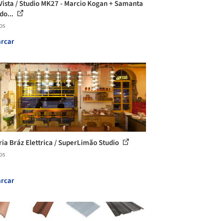
Vista / Studio MK27 - Marcio Kogan + Samanta
do...
os
rcar
ria Bráz Elettrica / SuperLimão Studio
os
rcar