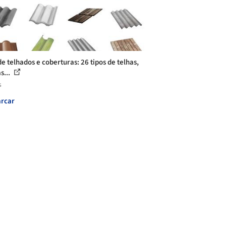
de telhados e coberturas: 26 tipos de telhas,
s...
s
rcar