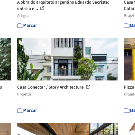
A obra do arquiteto argentino Eduardo Sacriste:
Casa 
entre a e...
Cafar
Artigos
Projet
Marcar
Ma
s
Casa Conectar / Story Architecture
Pizza
Projetos
Projet
Marcar
Ma