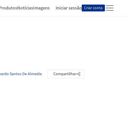
Produtos
Notícias
Imagens
Iniciar sessão
Criar conta
duardo Santos De Almeida
Compartilhar