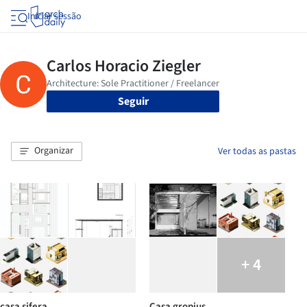
Iniciar sessão
Seguir
Organizar
Ver todas as pastas
+ 4
casa sifera
Casa gropius