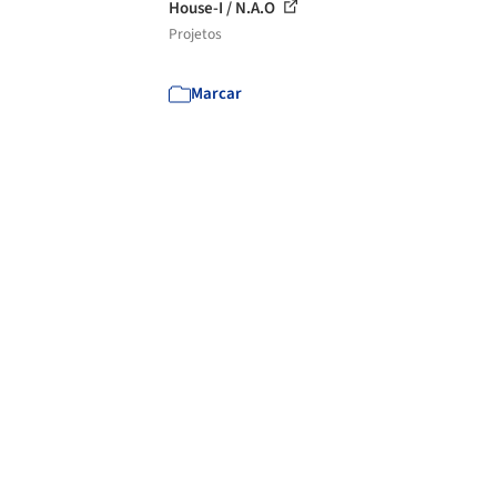
House-I / N.A.O
Projetos
Marcar