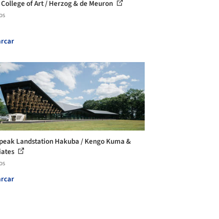
 College of Art / Herzog & de Meuron
os
rcar
eak Landstation Hakuba / Kengo Kuma &
iates
os
rcar