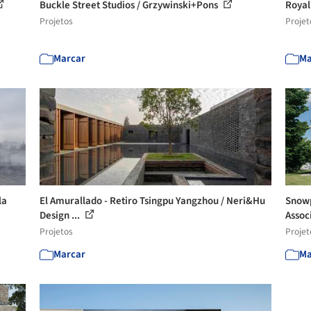
Buckle Street Studios / Grzywinski+Pons
Royal
Projetos
Projet
Marcar
Ma
la
El Amurallado - Retiro Tsingpu Yangzhou / Neri&Hu
Snowp
Design ...
Assoc
Projetos
Projet
Marcar
Ma