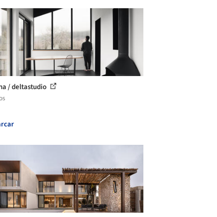
na / deltastudio
os
rcar