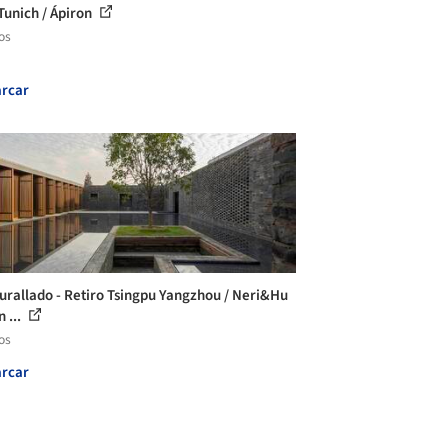
Tunich / Ápiron
os
rcar
urallado - Retiro Tsingpu Yangzhou / Neri&Hu
 ...
os
rcar