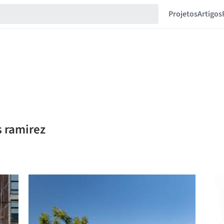
Projetos
Artigos
s ramirez