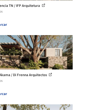
encia TN / IFP Arquitetura
os
rcar
Akama / Di Frenna Arquitectos
os
rcar