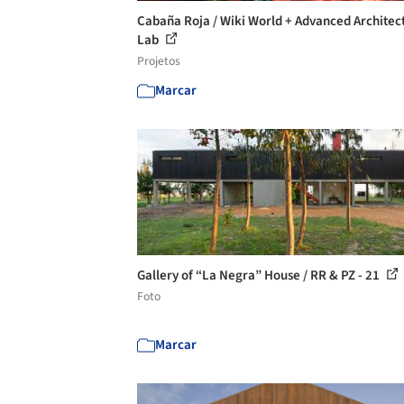
Cabaña Roja / Wiki World + Advanced Architec
Lab
Projetos
Marcar
Gallery of “La Negra” House / RR & PZ - 21
Foto
Marcar