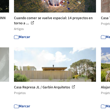
AINN
Cuando comer se vuelve espacial: 14 proyectos en
Casa 
torno a ...
Projet
Artigos
Marcar
Ma
Casa Represa JL / Garbin Arquitetos
Aloja
Projetos
Projet
Marcar
Ma