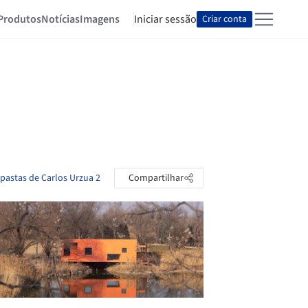
Produtos
Notícias
Imagens
Iniciar sessão
Criar conta
 pastas de Carlos Urzua 2
Compartilhar