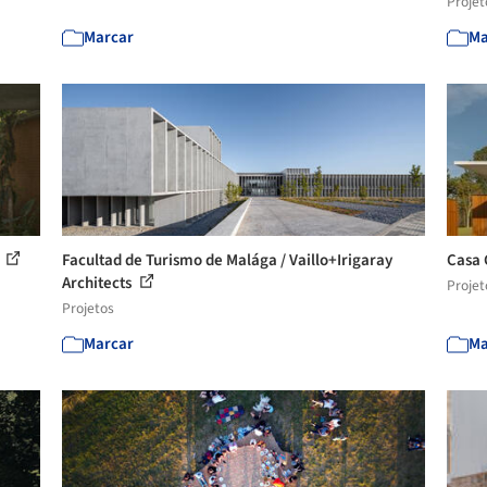
Projet
Marcar
Ma
a
Facultad de Turismo de Malága / Vaillo+Irigaray
Casa 
Architects
Projet
Projetos
Marcar
Ma