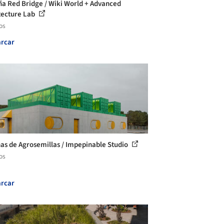
a Red Bridge / Wiki World + Advanced
tecture Lab
os
rcar
nas de Agrosemillas / Impepinable Studio
os
rcar