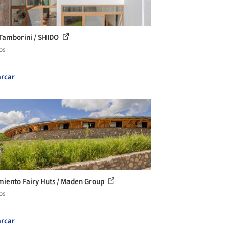
Tamborini / SHIDO
os
rcar
miento Fairy Huts / Maden Group
os
rcar