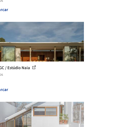
os
rcar
GC / Estúdio Naia
os
rcar