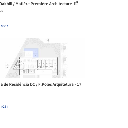
Oakhill / Matière Première Architecture
os
rcar
ia de Residência DC / F:Poles Arquitetura - 17
rcar