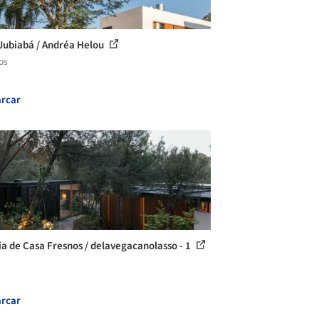
Jubiabá / Andréa Helou
os
rcar
ia de Casa Fresnos / delavegacanolasso - 1
rcar