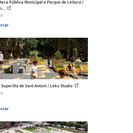
oteca Pública Municipal e Parque de Leitura /
n...
os
rcar
 Superilla de Sant Antoni / Leku Studio
os
rcar