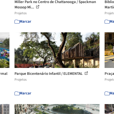
Miller Park no Centro de Chattanooga / Spackman
Bibli
Mossop Mi...
Martí
Projetos
Projet
Marcar
Ma
ormal
Parque Bicentenário Infantil / ELEMENTAL
Praça
Projetos
Projet
Marcar
Ma