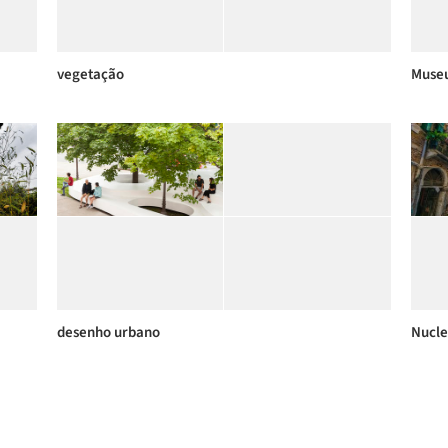
vegetação
Muse
desenho urbano
Nucl