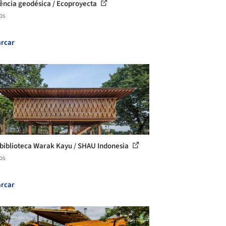
ência geodésica / Ecoproyecta
os
rcar
biblioteca Warak Kayu / SHAU Indonesia
os
rcar