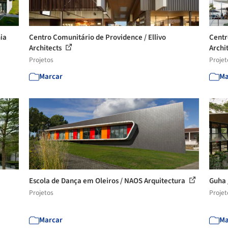
nia
Centro Comunitário de Providence / Ellivo
Centr
Architects
Archi
Projetos
Projet
Marcar
Ma
Escola de Dança em Oleiros / NAOS Arquitectura
Guha 
Projetos
Projet
Marcar
Ma