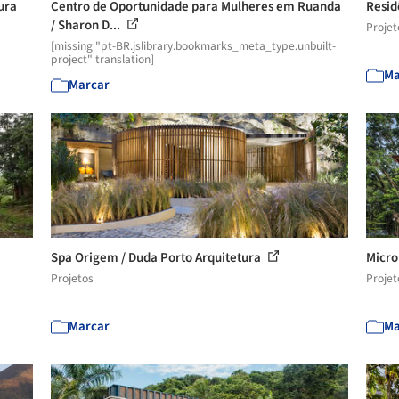
tura
Centro de Oportunidade para Mulheres em Ruanda
Resid
/ Sharon D...
Projet
[missing "pt-BR.jslibrary.bookmarks_meta_type.unbuilt-
project" translation]
Ma
Marcar
Spa Origem / Duda Porto Arquitetura
Micro
Projetos
Projet
Marcar
Ma