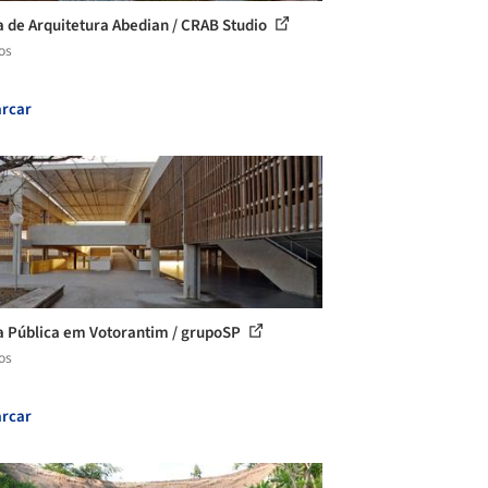
a de Arquitetura Abedian / CRAB Studio
os
rcar
a Pública em Votorantim / grupoSP
os
rcar