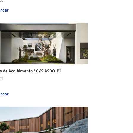
os
rcar
o de Acolhimento / CYS.ASDO
os
rcar