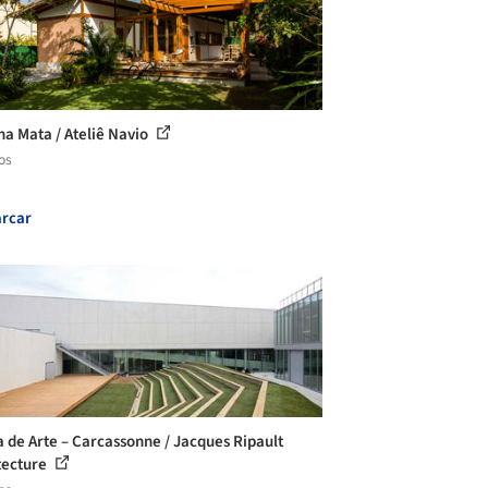
na Mata / Ateliê Navio
os
rcar
a de Arte – Carcassonne / Jacques Ripault
tecture