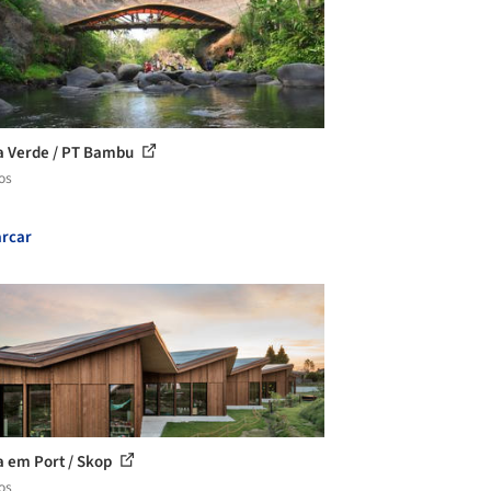
a Verde / PT Bambu
os
rcar
a em Port / Skop
os