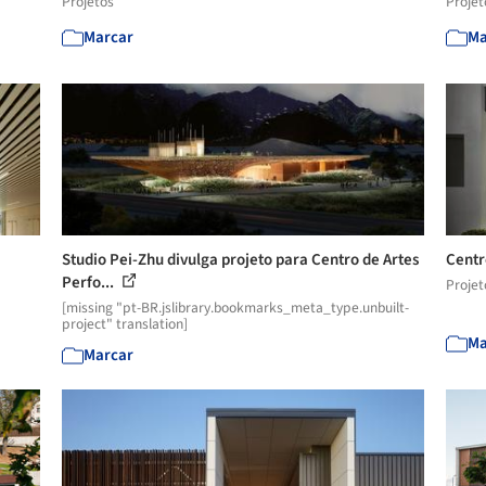
Projetos
Projet
Marcar
Ma
Studio Pei-Zhu divulga projeto para Centro de Artes
Centr
Perfo...
Projet
[missing "pt-BR.jslibrary.bookmarks_meta_type.unbuilt-
project" translation]
Ma
Marcar