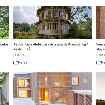
ciados
Residência e Ateliê para Artesãos de Piyandeling /
Vence
Realri...
Moça
Projetos
Notíci
Marcar
Ma