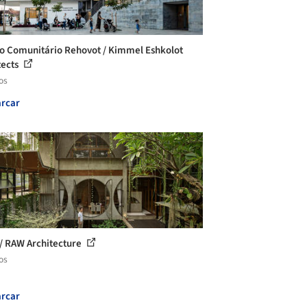
o Comunitário Rehovot / Kimmel Eshkolot
tects
os
rcar
/ RAW Architecture
os
rcar