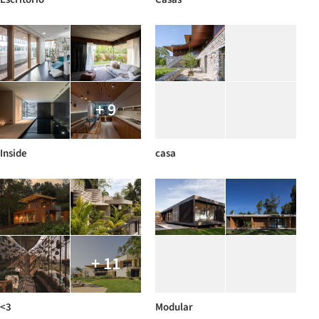
+ 9
Inside
casa
+ 11
<3
Modular