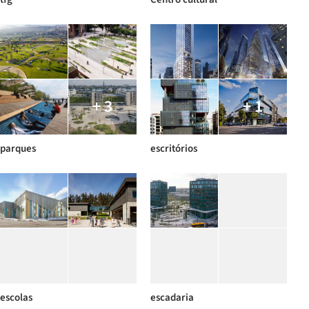
+ 3
+ 1
parques
escritórios
escolas
escadaria