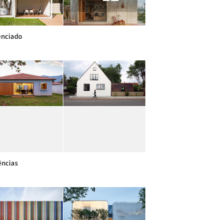
enciado
ências