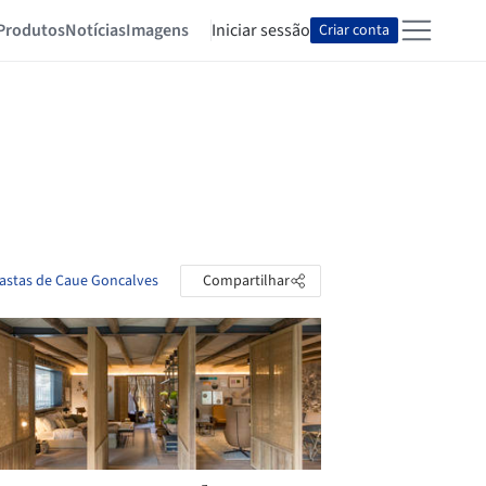
Produtos
Notícias
Imagens
Iniciar sessão
Criar conta
pastas de Caue Goncalves
Compartilhar