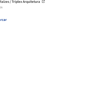
Raízes / Triplex Arquitetura
os
rcar