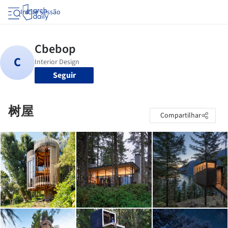
Iniciar sessão
Seguir
树屋
Compartilhar