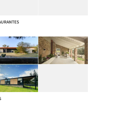
AURANTES
S