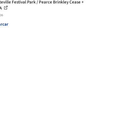
teville Festival Park / Pearce Brinkley Cease +
PA
os
rcar