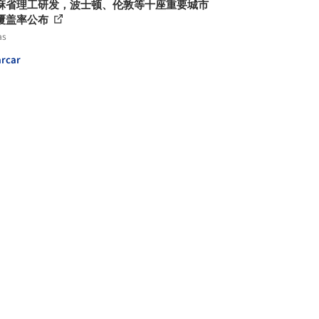
麻省理工研发，波士顿、伦敦等十座重要城市
覆盖率公布
as
rcar