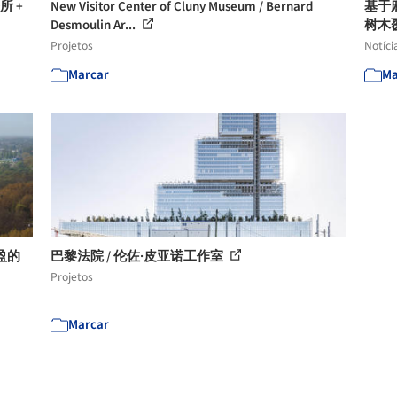
所 +
New Visitor Center of Cluny Museum / Bernard
基于
Desmoulin Ar...
树木
Projetos
Notíci
Marcar
Ma
盈的
巴黎法院 / 伦佐·皮亚诺工作室
Projetos
Marcar