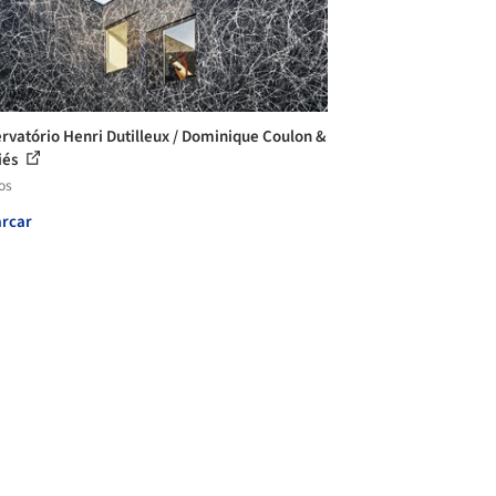
rvatório Henri Dutilleux / Dominique Coulon &
iés
os
rcar