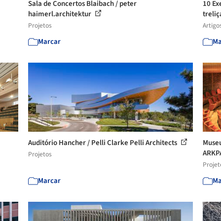
Sala de Concertos Blaibach / peter
10 Ex
haimerl.architektur
treli
Projetos
Artigo
Marcar
Ma
Auditório Hancher / Pelli Clarke Pelli Architects
Museu
ARKPAB
Projetos
Projet
Marcar
Ma