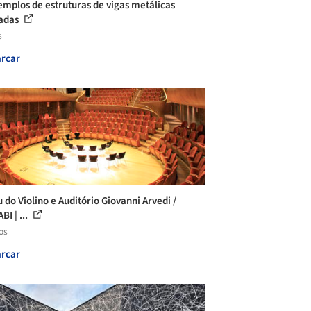
emplos de estruturas de vigas metálicas
çadas
s
rcar
 do Violino e Auditório Giovanni Arvedi /
I | ...
os
rcar