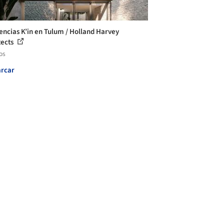
encias K’in en Tulum / Holland Harvey
tects
os
rcar